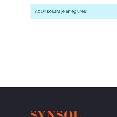
Az Ön kosara jelenleg üres!