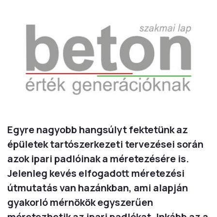
Egyre nagyobb hangsúlyt fektetünk az
épületek tartószerkezeti tervezései során
azok ipari padlóinak a méretezésére is.
Jelenleg kevés elfogadott méretezési
útmutatás van hazánkban, ami alapján
gyakorló mérnökök egyszerűen
méretezhetik az ipari padlókat. Inkább az a