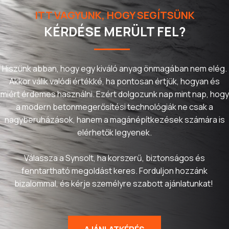
ITT VAGYUNK, HOGY SEGÍTSÜNK
KÉRDÉSE MERÜLT FEL?
Hiszünk abban, hogy egy kiváló anyag önmagában nem elég.
Akkor válik valódi értékké, ha pontosan értjük, hogyan és
miért érdemes használni. Ezért dolgozunk nap mint nap, hogy
a modern betonmegerősítési technológiák ne csak a
nagyberuházások, hanem a magánépítkezések számára is
elérhetők legyenek.
Válassza a Synsolt, ha korszerű, biztonságos és
fenntartható megoldást keres. Forduljon hozzánk
bizalommal, és kérje személyre szabott ajánlatunkat!