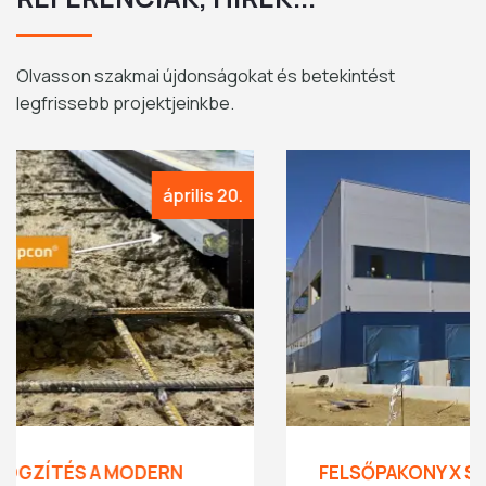
Olvasson szakmai újdonságokat és betekintést
legfrissebb projektjeinkbe.
.
március 18
FELSŐPAKONY X SYSTEM