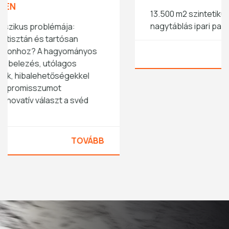
13.500 m2 szintetikus makro szálerősítésű beton
nagytáblás ipari padló
TOVÁBB