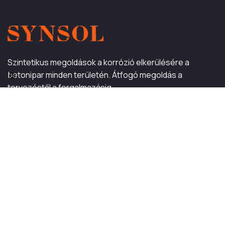
Szintetikus megoldások a korrózió elkerülésére a
betonipar minden területén. Átfogó megoldás a
🍪
tervezéstől a forgalmazásig.
MENÜTÉRKÉP
Termékeink
Szálerősítésű beton árak
Szintetikus megoldás
Kapcsolat