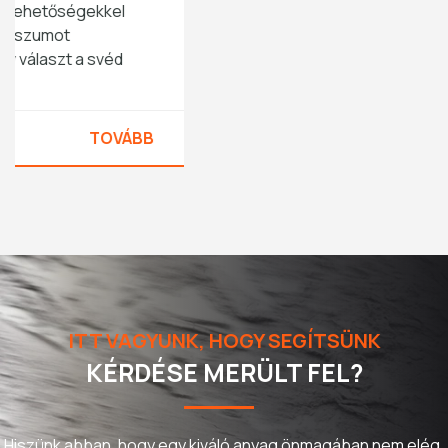
ITT VAGYUNK, HOGY SEGÍTSÜNK
KÉRDÉSE MERÜLT FEL?
Hiszünk abban, hogy egy kiváló anyag önmagában nem elég.