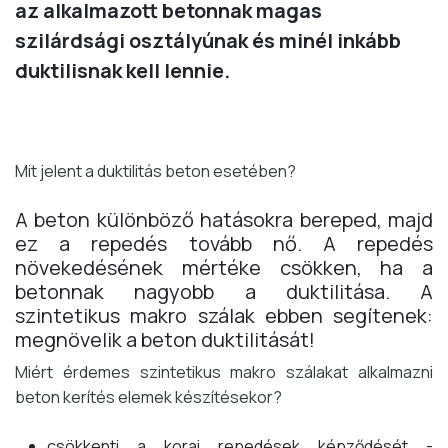
az alkalmazott betonnak magas
szilárdsági osztályúnak és minél inkább
duktilisnak kell lennie.
Mit jelent a duktilitás beton esetében?
A beton különböző hatásokra bereped, majd
ez a repedés tovább nő. A repedés
növekedésének mértéke csökken, ha a
betonnak nagyobb a duktilitása. A
szintetikus makro szálak ebben segítenek:
megnövelik a beton duktilitását!
Miért érdemes szintetikus makro szálakat alkalmazni
beton kerítés elemek készítésekor?
csökkenti a korai repedések képződését -