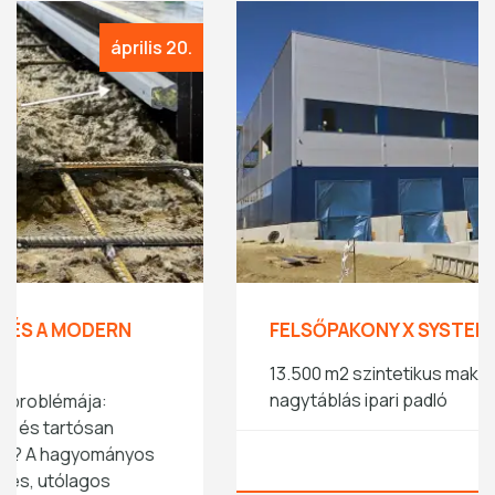
március 18.
FELSŐPAKONY X SYSTEM
13.500 m2 szintetikus makro szálerősítésű beton
nagytáblás ipari padló
TOVÁBB