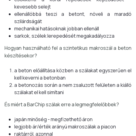
kevesebb selejt
ellenállóbbá teszi a betont, növeli a maradó
szilárdságát
mechanikai hatásoknak jobban ellenáll
sarkok, szélek lerepedését megakadályozza
Hogyan használható fel a szintetikus makroszál a beton
készítésekor?
a beton előállítása közben a szálakat egyszerűen el
kell keverni a betonban
a betonozás során a nem zsaluzott felületen a kiálló
szálakat el kell simítani
És miért a BarChip szálak erre a legmegfelelőbbek?
japán minőség - megfizethető áron
legjobb ár/érték arányú makroszálak a piacon
raktárról, azonnal