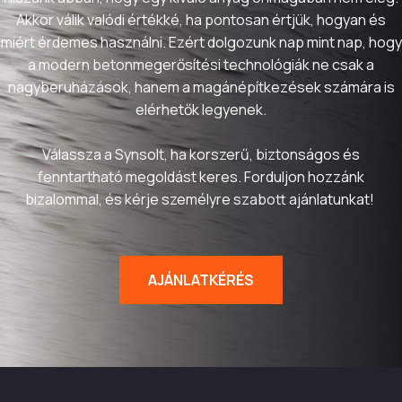
Akkor válik valódi értékké, ha pontosan értjük, hogyan és
miért érdemes használni. Ezért dolgozunk nap mint nap, hogy
a modern betonmegerősítési technológiák ne csak a
nagyberuházások, hanem a magánépítkezések számára is
elérhetők legyenek.
Válassza a Synsolt, ha korszerű, biztonságos és
fenntartható megoldást keres. Forduljon hozzánk
bizalommal, és kérje személyre szabott ajánlatunkat!
AJÁNLATKÉRÉS