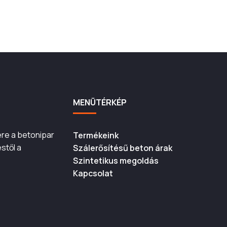
MENÜTÉRKÉP
ére a betonipar
Termékeink
stől a
Szálerősítésű beton árak
Szintetikus megoldás
Kapcsolat