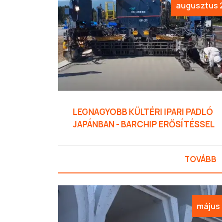
augusztus 
LEGNAGYOBB KÜLTÉRI IPARI PADLÓ
JAPÁNBAN - BARCHIP ERŐSÍTÉSSEL
TOVÁBB
május 