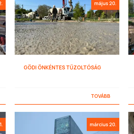
2.
május 20.
GÖDI ÖNKÉNTES TŰZOLTÓSÁG
TOVÁBB
1.
március 20.