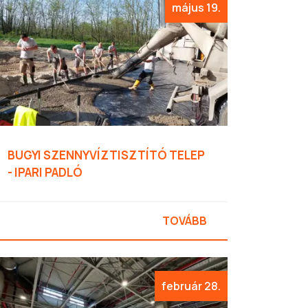
május 19.
BUGYI SZENNYVÍZTISZTÍTÓ TELEP
- IPARI PADLÓ
TOVÁBB
február 28.