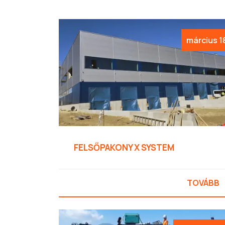
március 1
FELSŐPAKONY X SYSTEM
TOVÁBB