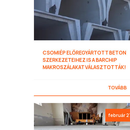
CSOMIÉP ELŐREGYÁRTOTT BETON
SZERKEZETEIHEZ IS A BARCHIP
MAKROSZÁLAKAT VÁLASZTOTTÁK!
TOVÁBB
február 2