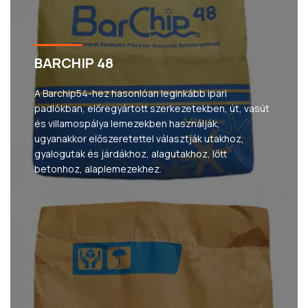
BARCHIP 48
A Barchip54-hez hasonlóan leginkább ipari
padlókban, előregyártott szerkezetekben, út, vasút
és villamospálya lemezekben használják,
ugyanakkor előszeretettel választják utakhoz,
gyalogutak és járdákhoz, alagutakhoz, lőtt
betonhoz, alaplemezekhez.